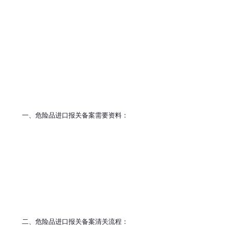
国际对于危险品进口管控越来越严格，你必须要知道危险品进
口报关流程等相关知识才能事半功倍，乙宣供应链愿作为贵司
的得力助手。
一、危险品进口报关备案需要资料：
1、货物安全数据（MSDS报告。联合国UN编号）
2、公示标签（ 有毒，易燃标示）
3、企业营业执照
4、危险品进口备案成功后可根据货物具体情况申请联系函，因
联系函有效期为一个月。公示标签式根据安全技术说明书申
请，需在国外装货前贴好。
二、危险品进口报关备案清关流程：